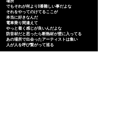
場所
でもそれが何より1番難しい事だよな
それをやってのけてるここが
本当に好きなんだ
電車乗り間違えて
やっと着く感じが良いんだよな
防音材だと思ったら断熱材が壁に入ってる
あの場所で出会ったアーティストは集い
人が人を呼び繋がって巡る
T's palの秘密は
誰よりも人の痛みを知っているから優しい味が
するんだよ
どれだけの努力をしたんだろう
どれだけの涙流したんだろう
どうかこれからも体は大切に
T's palに来れば T's palが在るから
どこまでもいつまでも延びる
一筋の光であれ
Ah.Ah.Ah...明日が来る
Ah.Ah.Ah...明日がある
Ah.Ah.Ah...明日は誰が歌う Ah.Ah.Ah...明日がある
Ah.Ah.Ah...貴方達の元へ