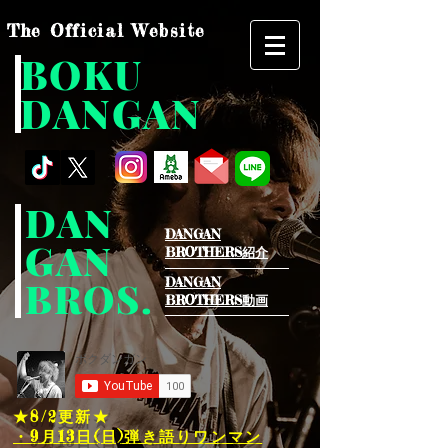
The Official Website
BOKU
DANGAN
DAN
DANGAN
GAN
BROTHERS紹介​
BROS.
DANGAN
BROTHERS動画
★8/2
更新★
・9月13日(日)弾き語りワンマン