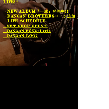
LIVE!!!
・NEW ALBUM『一縁』発売中!!!
・DANGAN BROTHERSページ追加
・LIVE SCHEDULE
・NET SHOP
​ OPEN!!!
・DANGAN SONG/Lyric
・DANGAN LOG7​