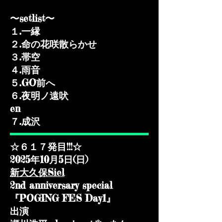
〜setlist〜
１.一縁
２.命の花咲散らかせ
３.帯空
４.雨音
５.GO前へ
６.夜明ノ遠吠
en
​７.成沢
☆６１７発目!!!☆
2025年10月5日(日)
新大久保Siel
2nd anniversary special
『POGING FES Day1』
出演