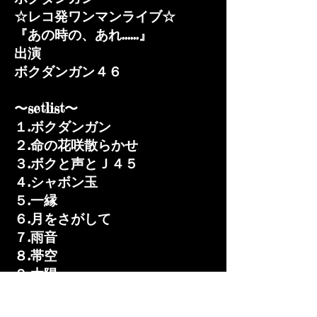
☆レコ発ワンマンライブ☆
『あの時の、あれ......』
出演​
ボクダンガン４６
〜setlist〜
１.ボクダンガン
２.命の花咲散らかせ
３.ボクと声とＪ４５
４.シャボン玉
５.一縁
６.月をさがして
７.雨音
８.帯空
９.太陽
１０.イマコノトキ
１１.強さの証明