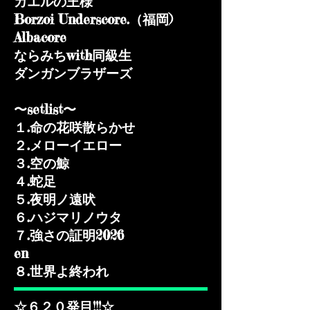
カエルの王様
Borzoi Underscore.（福岡)
Albacore
ならみちwith同級生
ダンガンブラザーズ
〜setlist〜
１.命の花咲散らかせ
２.メローイエロー
３.空の鯨
４.蛇足
５.夜明ノ遠吠
６.ハジマリノウタ
７.強さの証明2026
en
８.世界よ終われ
☆６２０発目!!!☆