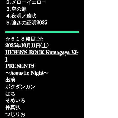
２.メローイエロー
３.空の鯨
４.夜明ノ遠吠
​５.強さの証明2025
☆６１８発目!!!☆
2025年10月11日(土)​
HEVEN'S ROCK Kumagaya VJ-
1
PRESENTS
〜Acoustic Night〜
出演
ボクダンガン
はち
そめいろ
仲真弘​
つじりお​