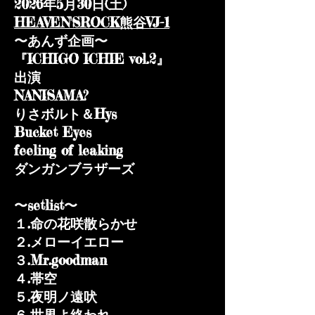
2026年5月30日(土)
HEAVEN'SROCK熊谷VJ-1
〜あんず企画〜
『ICHIGO ICHIE vol.2』
出演
NANISAMA?
りさボルト＆Hys
Bucket Eyes
feeling of leaking
ダンガンブラザーズ
〜setlist〜
１.命の花咲散らかせ
２.メローイエロー
３.Mr.goodman
４.帯空
５.夜明ノ遠吠