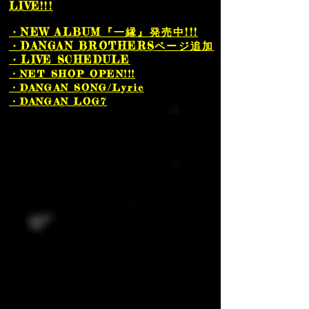
LIVE!!!
・NEW ALBUM『一縁』発売中!!!
・DANGAN BROTHERSページ追加
・LIVE SCHEDULE
・NET SHOP
​ OPEN!!!
・DANGAN SONG/Lyric
・DANGAN LOG7​