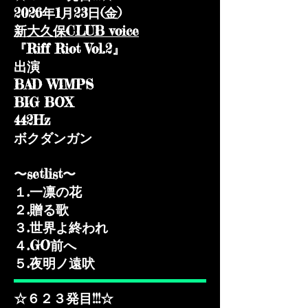
2026年1月23日(金)​
新大久保CLUB voice
『Riff Riot Vol.2』
出演
BAD WIMPS
BIG BOX
442Hz
ボクダンガン
〜setlist〜
１.一凛の花
２.贈る歌
３.世界よ終われ
４.GO前へ
​５.夜明ノ遠吠
☆６２３発目!!!☆