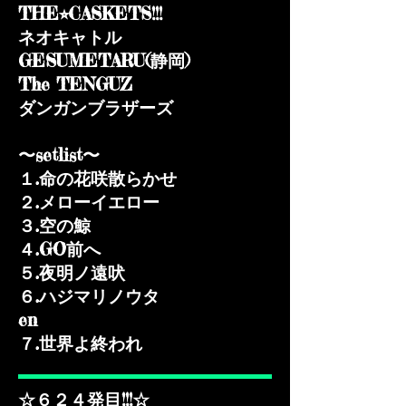
THE⭐︎CASKETS!!!
ネオキャトル
GESUMETARU(静岡)
The TENGUZ
ダンガンブラザーズ
〜setlist〜
１.命の花咲散らかせ
２.メローイエロー
３.空の鯨
４.GO前へ
５.夜明ノ遠吠
​６.ハジマリノウタ
en
​７.世界よ終われ
☆６２４発目!!!☆