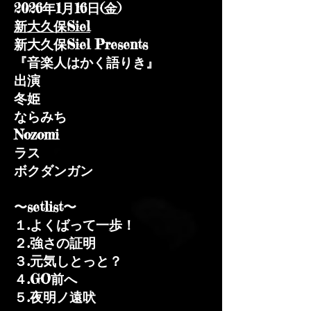
2026年1月16日(金)​
新大久保Siel
新大久保Siel Presents
『音楽人はかく語りき』
出演
冬姫
ならみち
Nozomi
ラス
ボクダンガン​​
〜setlist〜
１.よくばって一歩！
２.強さの証明
３.元気しとっと？
４.GO前へ
​５.夜明ノ遠吠