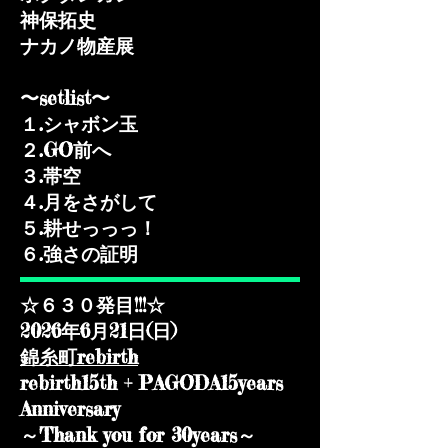
神保拓史
ナカノ物産展​
〜setlist〜
１.シャボン玉
２.GO前へ
３.帯空
４.月をさがして
５.耕せっっっ！
６.強さの証明
☆６３０発目!!!☆
2026年6月21日(日)
錦糸町rebirth
rebirth15th + PAGODA15years
Anniversary
～Thank you for 30years～