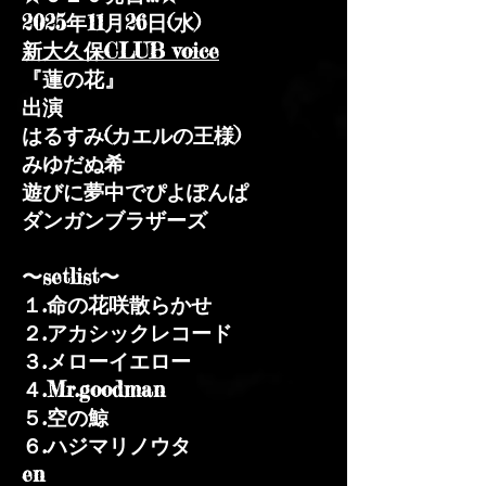
2025年11月26日(水)
新大久保CLUB voice
『蓮の花』
出演
はるすみ(カエルの王様)
みゆだぬ希
遊びに夢中でぴよぽんぱ
ダンガンブラザーズ
〜setlist〜
１.命の花咲散らかせ
２.アカシックレコード
３.メローイエロー
４.Mr.goodman
５.空の鯨
６.ハジマリノウタ
en