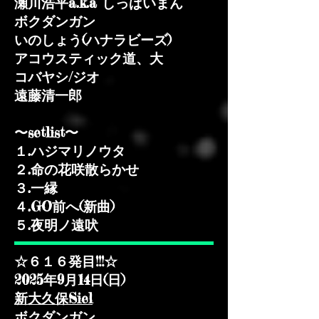
瀬川浩平a.k.a しっぱいまん
ボクダンガン
いのしょう(ハナラビーズ)
アコウスティック道、大
コバヤシ/ジオ
遠藤清一郎​
〜setlist〜
​１.ハジマリノウタ
２.命の花咲散らかせ
３.一縁
４.GO前へ(新曲)
​５.夜明ノ遠吠
☆６１６発目!!!☆
2025年9月14日(日)
新大久保Siel
ボクダンガン