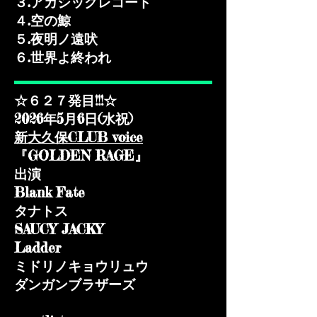
３.アカシックレコード
４.空の鯨
５.夜明ノ遠吠
６.世界よ終われ
☆６２７発目!!!☆
2026年5月6日(水祝)​
新大久保CLUB voice
『GOLDEN RAGE』
出演
Blank Fate
タナトス
SAUCY JACKY
Ladder
ミドリノキョウリュウ
ダンガンブラザーズ