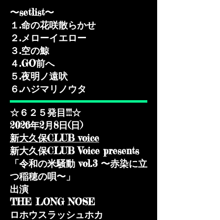
​〜setlist〜
１.命の花咲散らかせ
２.メローイエロー
３.空の鯨
４.GO前へ
５.夜明ノ遠吠
６.ハジマリノウタ
☆６２５発目!!!☆
2026年2月8日(日)​
新大久保CLUB voice
新大久保CLUB Voice presents
「令和の米騒動 vol.3 〜赤染に立
つ稲穂の唄〜」
出演
THE LONG NOSE
ロホウスラッシュホカ