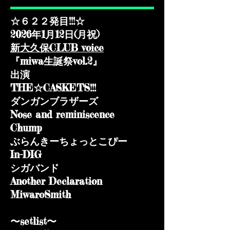
☆６２２発目!!!☆
2026年1月12日(月祝)​
新大久保CLUB voice
『miwa生誕祭vol.2』
出演
THE☆CASKETS!!!
ダンガンブラザーズ
Nose and reminiscence
Chump
ぶらんきーちょっとこぴー
In-DIG
シガバンド
Another Declaration
MiwaroSmith
〜setlist〜