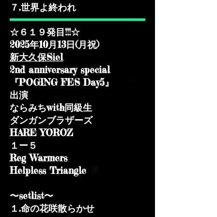
７.世界よ終われ
☆６１９発目!!!☆
2025年10月13日(月祝)​
新大久保Siel
2nd anniversary special
『POGING FES Day5』
出演
ならみちwith同級生
ダンガンブラザーズ
HARE YOROZ
１ー５
Reg Warmers
Helpless Triangle
〜setlist〜
１.命の花咲散らかせ