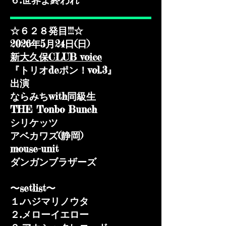
​６.世界よ終われ
☆６２８発目!!!☆
2026年5月24日(日)
新大久保CLUB voice
『トリオdeポン！vol.3』
出演
ならみちwith同級生
THE Tonbo Bunch
シリケッツ
アベカワズ(静岡)
mouse-unit
ダンガンブラザーズ
〜setlist〜
１.ハジマリノウタ
２.メローイエロー