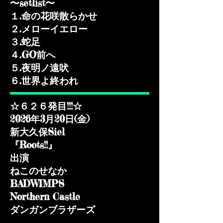
〜setlist〜
１.命の花咲散らかせ
２.メローイエロー
３.蛇足
４.GO前へ
５.夜明ノ遠吠
​６.世界よ終われ
☆６２６発目!!!☆
2026年3月20日(金)
新大久保Siel
『Roots!!』
出演
ねこのせなか
BADWIMPS
Northern Castle
ダンガンブラザーズ