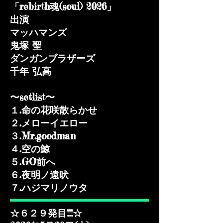
「rebirth魂(soul) 2026」
出演
マッハマンズ
鬼塚 聖
ダンガンブラザーズ
千年 弘高
〜setlist〜
１.命の花咲散らかせ
２.メローイエロー
３.Mr.goodman
４.空の鯨
５.GO前へ
６.夜明ノ遠吠
７.ハジマリノウタ
☆６２９発目!!!☆