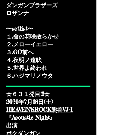
ダンガンブラザーズ
ロザンナ​​
〜setlist〜
１.命の花咲散らかせ
２.メローイエロー
３.GO前へ
４.夜明ノ遠吠
５.世界よ終われ
​６.ハジマリノウタ
☆６３１発目!!!☆
2026年7月18日(土)
HEAVEN'SROCK熊谷VJ-1
『Acoustic Night』
出演
ボクダンガン