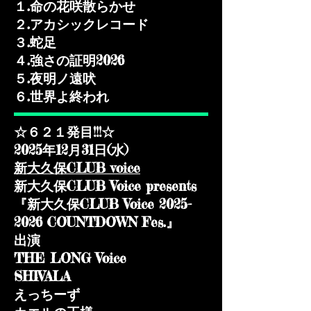
１.命の花咲散らかせ
２.アカシックレコード
３.蛇足
４.強さの証明2026
５.夜明ノ遠吠
​６.世界よ終われ
☆６２１発目!!!☆
2025年12月31日(水)​
新大久保CLUB voice
新大久保CLUB Voice presents
『新大久保CLUB Voice 2025-
2026 COUNTDOWN Fes.』
出演
THE LONG Voice
SHIVALA
えっちーず