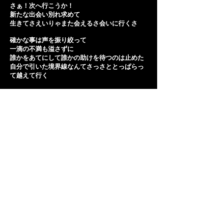
さぁ！次へ行こうか！
新たな出会い別れ求めて
生きてさえいりゃまた会えるさ会いに行くさ
確かな事は声を振り絞って
一滴の不満も溢さずに
誰かをあてにして誰かの助けを待つのは止めた
自分で引いた境界線なんてさっさととっぱらっ
て越えて行く
Wow Wow Wow
この声で明日を動かそうか！
裸足で踏み越えたハジマリノウタで
帰れる場所がある
戻りたい場所がある
だから何処へだって行けるさ
またここからだ
ここからここから始めよう
まだまだ君は旅の途中
聞こえるか！？ハジマリノウタが!!!
WowWowWowWow
WowWowWowWow............