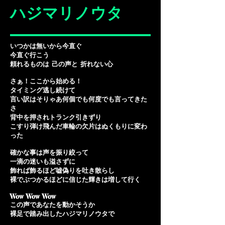
ハジマリノウタ
いつかは無いから今直ぐ
今直ぐ行こう
頼れるものは 己の声と 折れない心
さぁ！ここから始める！
タイミング逃し続けて
言い訳はそりゃあ何個でも何度でも言ってきた
さ
背中を押されトランク引きずり
こすり弾け飛んだ車輪の欠片はぬくもりに変わ
った
確かな事は声を振り絞って
一滴の迷いも溢さずに
飾れば飾るほど嘘偽りを吐き散らし
裸でぶつかるほどに信じた輝きは増して行く
Wow Wow Wow
この声であなたを動かそうか
裸足で踏み出したハジマリノウタで