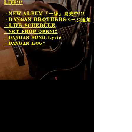
LIVE!!!
・NEW ALBUM『一縁』発売中!!!
・DANGAN BROTHERSページ追加
・LIVE SCHEDULE
・NET SHOP
​ OPEN!!!
・DANGAN SONG/Lyric
・DANGAN LOG7​