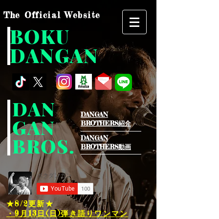
The Official Website
BOKU
DANGAN
DAN
DANGAN
GAN
BROTHERS紹介​
BROS.
DANGAN
BROTHERS動画
★8/2
更新★
・9月13日(日)弾き語りワンマン