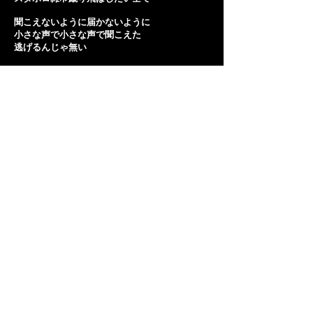
聞こえないように届かないように
小さな声で小さな声で聞こえた
逃げるんじゃ無い
点と線と線と点と線を縫い合わせりゃ
ようやく くだらない憎しみが飛び散って行った
心に重たい蓋をして
小さな世界で夢を願った
叶え叶え叶え叶え叶え叶え叶え叶え叶え叶え
膨らむ妄想及ばぬ現状
聞こえないように届かないように
小さな声で小さな声で叫んだ
聞こえますように届きますように
震える声で確かな声で
叫んだ
世界よ変われ 世界を築け
小さな世界で抜け殻になって
そんな馬鹿げた世界よ終われ