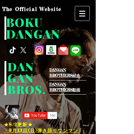
The Official Website
BOKU
DANGAN
DAN
DANGAN
GAN
BROTHERS紹介​
BROS.
DANGAN
BROTHERS動画
★8/2
更新★
・9月13日(日)弾き語りワンマン