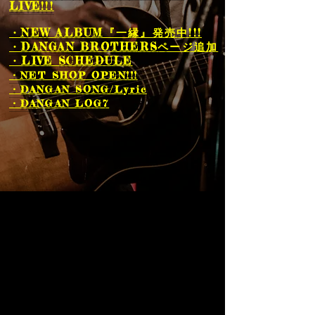
LIVE!!!
・NEW ALBUM『一縁』発売中!!!
・DANGAN BROTHERSページ追加
・LIVE SCHEDULE
・NET SHOP
​ OPEN!!!
・DANGAN SONG/Lyric
・DANGAN LOG7​