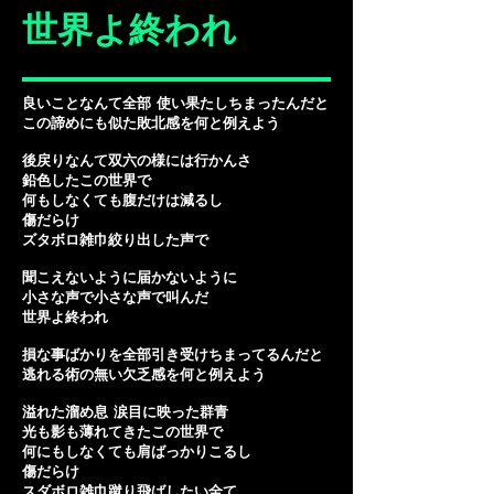
世界よ終われ
良いことなんて全部 使い果たしちまったんだと
この諦めにも似た敗北感を何と例えよう
後戻りなんて双六の様には行かんさ
鉛色したこの世界で
何もしなくても腹だけは減るし
傷だらけ
ズタボロ雑巾絞り出した声で
聞こえないように届かないように
小さな声で小さな声で叫んだ
世界よ終われ
損な事ばかりを全部引き受けちまってるんだと
逃れる術の無い欠乏感を何と例えよう
溢れた溜め息 涙目に映った群青
光も影も薄れてきたこの世界で
何にもしなくても肩ばっかりこるし
傷だらけ
スダボロ雑巾蹴り飛ばしたい全て