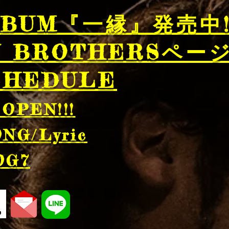
LBUM『一縁』発売中!!
N BROTHERSペー
CHEDULE
​ OPEN!!!
NG/Lyric
G7​