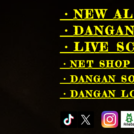
・NEW A
・DANGA
・LIVE S
・NET SHOP
・DANGAN SO
・DANGAN LO