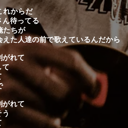
これからだ
さん待ってる
俺たちが
会えた人達の前で歌えているんだから
剥がれて
して
て
で
剥がれて
そう
て