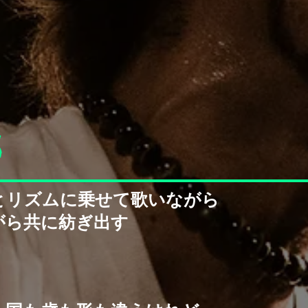
5
とリズムに乗せて歌いながら
がら共に紡ぎ出す