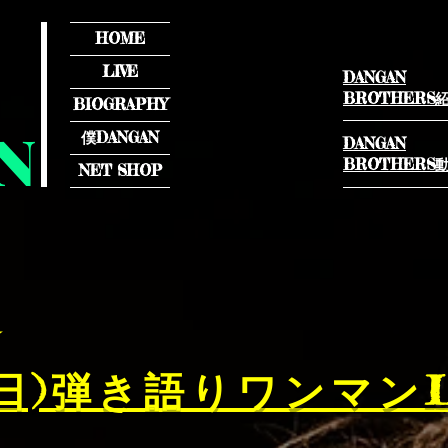
HOME
LIVE
DANGAN
BROTHERS紹
BIOGRAPHY
N
僕DANGAN
DANGAN
BROTHERS
NET SHOP
★
日)弾き語りワンマンLI