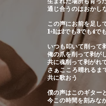
生まれた場所も育っ
通じ合うのはおかし
この声にお前を足し
1+1は2でも3でも4
いつも叩いて削って
俺の爪を削って剥が
共に魂削って剥がれ
さぁこころ晴れるま
共に歌おう
僕の声はこのギター
今この時間を刻みな