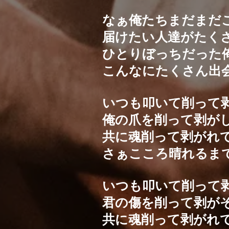
なぁ俺たちまだまだ
届けたい人達がたく
ひとりぼっちだった
こんなにたくさん出
いつも叩いて削って
俺の爪を削って剥が
共に魂削って剥がれ
さぁこころ晴れるま
いつも叩いて削って
君の傷を削って剥が
共に魂削って剥がれ