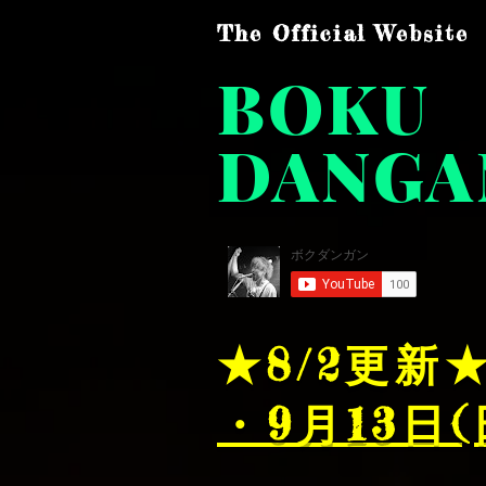
The Official Website
BOKU
DANGA
★8/2
更新
・9月13日(