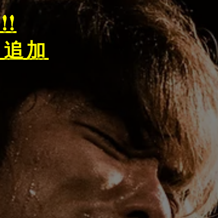
!
ジ追加