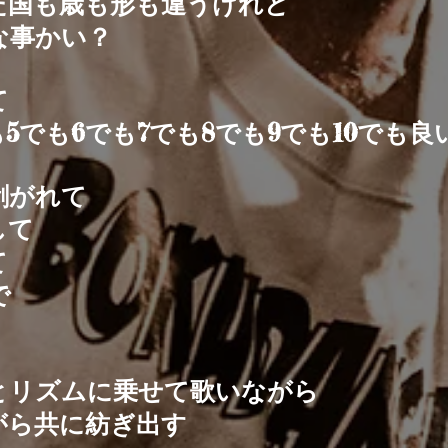
た国も歳も形も違うけれど
な事かい？
て
でも5でも6でも7でも8でも9でも10でも良
剥がれて
して
て
で
とリズムに乗せて歌いながら
がら共に紡ぎ出す