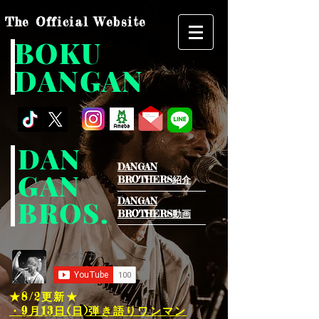
The Official Website
BOKU
DANGAN
DAN
DANGAN
GAN
BROTHERS紹介​
BROS.
DANGAN
BROTHERS動画
★8/2
更新★
・9月13日(日)弾き語りワンマン