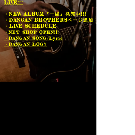
LIVE!!!
・NEW ALBUM『一縁』発売中!!!
・DANGAN BROTHERSページ追加
・LIVE SCHEDULE
・NET SHOP
​ OPEN!!!
・DANGAN SONG/Lyric
・DANGAN LOG7​