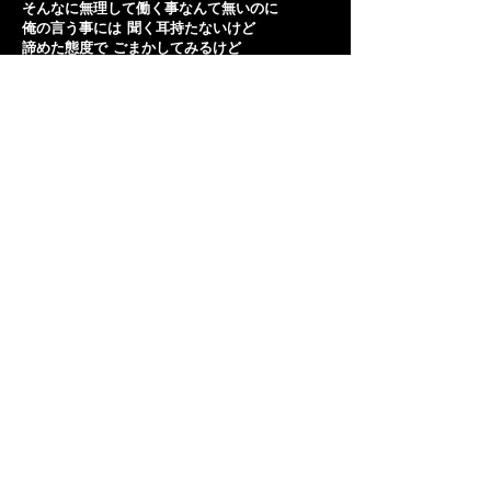
そんなに無理して働く事なんて無いのに
俺の言う事には 聞く耳持たないけど
諦めた態度で ごまかしてみるけど
本当はね 心配だったんだよ
もし君に会う事が無ければ 僕は今何をしてただ
ろう？
それでもきっと僕は 君の事を探し回って
君の事 見つけ 出す!!!
君の笑顔を守り抜いて
君との世界を守り抜いて
君の全てを守り抜いて
君との世界を守り抜いて
SUPERMANになりたくて
SUPERMAN！
SUPERMAN！
OH！Yeah!